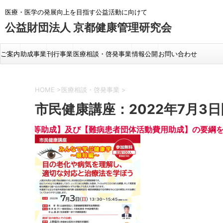
医療・医学の発展向上を目指す公益活動に向けて
公益財団法人 京都健康管理研究会
ご案内
助成事業
刊行事業
医療相談・啓発事業
情報公開
お問い合わせ
HOME
>
医療相談・啓発事業
>
市民健康講座：2022年7月3
【研究・奨学等助成】及び【難病患者団体活動費用助成】の要綱